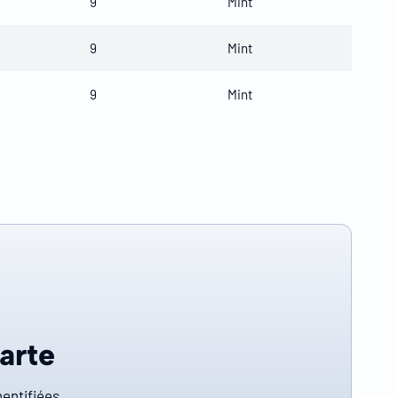
9
Mint
9
Mint
9
Mint
carte
entifiées