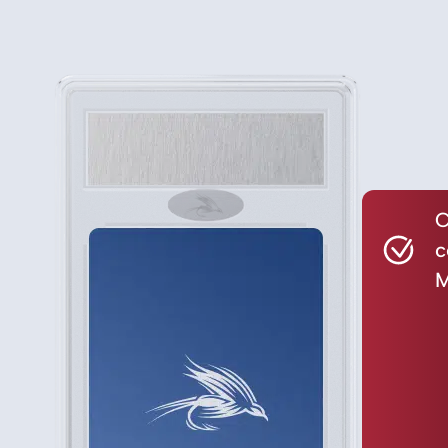
C
c
M