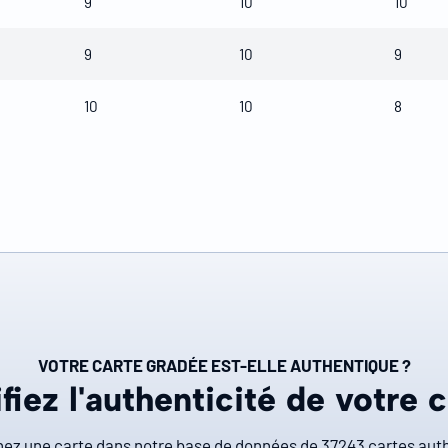
9
10
10
9
10
9
10
10
8
VOTRE CARTE GRADÉE EST-ELLE AUTHENTIQUE ?
fiez l'authenticité de votre 
ez une carte dans notre base de données de
37243
cartes auth