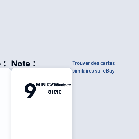
 :
Note :
Trouver des cartes
similaires sur eBay
9
MINT
Centrage
Coins
Bords
Surface
8
10
9
10