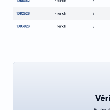
1086362
French
8
1082526
French
9
1083826
French
8
Véri
Recherch