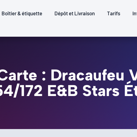
Boîtier & étiquette
Dépôt et Livraison
Tarifs
In
Carte : Dracaufeu 
154/172 E&B Stars É