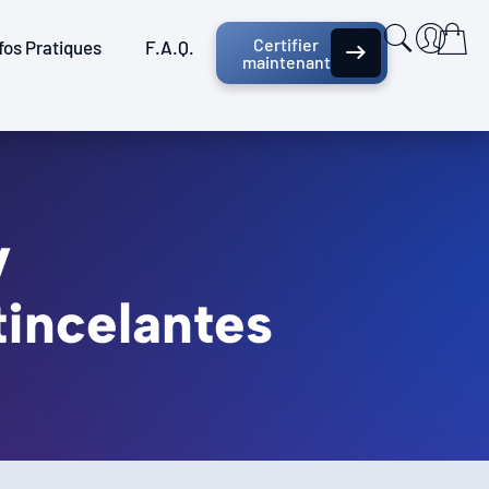
Certifier
fos Pratiques
F.A.Q.
maintenant
V
tincelantes