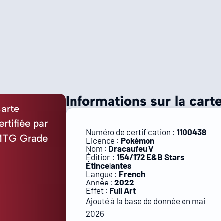
Informations sur la carte
arte
ertifiée par
Numéro de certification :
1100438
TG Grade
Licence :
Pokémon
Nom :
Dracaufeu V
Édition :
154/172 E&B Stars
Étincelantes
Langue :
French
Année :
2022
Effet :
Full Art
Ajouté à la base de donnée en mai
2026