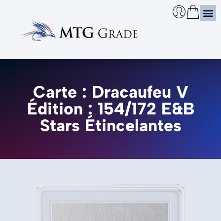
Certi
Boîtie
Infos
Cherch
Carte : Dracaufeu V
Édition : 154/172 E&B
Stars Étincelantes