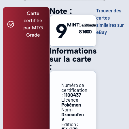
Note :
Trouver des
Carte
cartes
certifiée
9
MINT
similaires sur
Centrage
Coins
Bords
Surface
par MTG
8
10
10
10
eBay
Grade
Informations
sur la carte
:
Numéro de
certification
:
1100437
Licence :
Pokémon
Nom :
Dracaufeu
V
Édition :