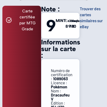
Note :
Trouver des
Carte
cartes
certifiée
9
MINT
similaires sur
Centrage
Coins
Bords
Surface
par MTG
8
9
10
10
eBay
Grade
Informations
sur la carte
:
Numéro de
certification
:
1089063
Licence :
Pokémon
Nom :
Dracaufeu
V
Édition :