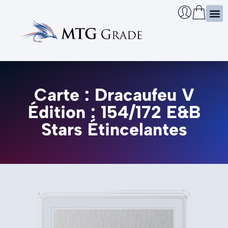
Certi
Boîtie
Infos
Cherch
Carte : Dracaufeu V
Édition : 154/172 E&B
Stars Étincelantes