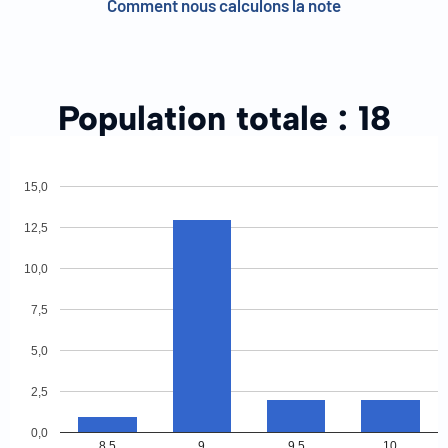
Comment nous calculons la note
Population totale :
18
15,0
12,5
10,0
7,5
5,0
2,5
0,0
8.5
9
9.5
10