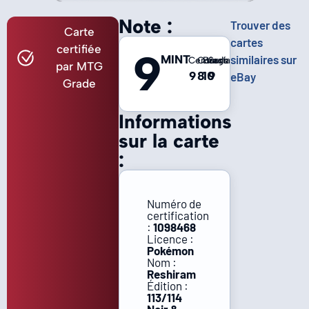
Note :
Trouver des
Carte
cartes
certifiée
9
MINT
similaires sur
Centrage
Coins
Bords
Surface
par MTG
9
8
10
9
eBay
Grade
Informations
sur la carte
:
Numéro de
certification
:
1098468
Licence :
Pokémon
Nom :
Reshiram
Édition :
113/114