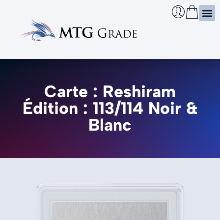
Certi
Boîtie
Infos
Cherch
Carte : Reshiram
Édition : 113/114 Noir &
Blanc