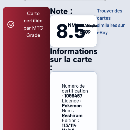
Note :
Trouver des
Carte
cartes
certifiée
8.5
NM+
similaires sur
Centrage
Coins
Bords
Surface
par MTG
8
8
9
9
eBay
Grade
Informations
sur la carte
:
Numéro de
certification
:
1098467
Licence :
Pokémon
Nom :
Reshiram
Édition :
113/114