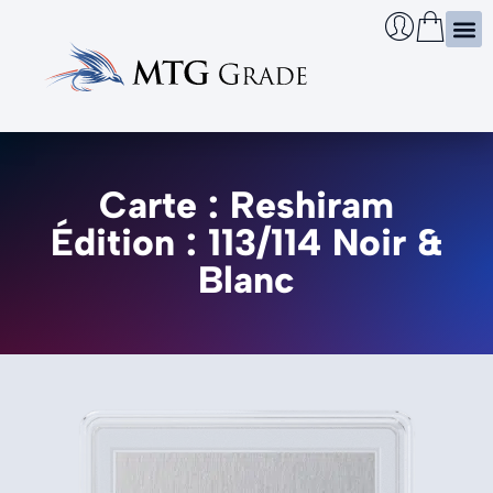
Certi
Boîtie
Infos
Cherch
Carte : Reshiram
Édition : 113/114 Noir &
Blanc