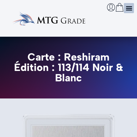
Certi
Boîtie
Infos
Cherch
Carte : Reshiram
Édition : 113/114 Noir &
Blanc