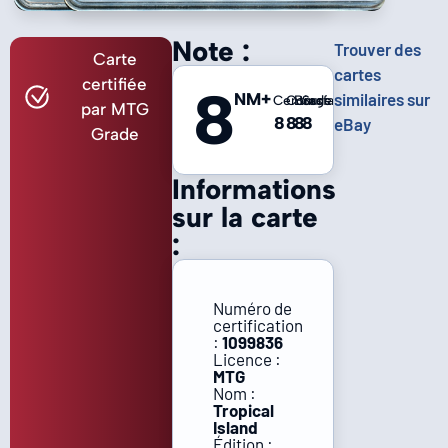
Note :
Trouver des
Carte
cartes
certifiée
8
NM+
similaires sur
Centrage
Coins
Bords
Surface
par MTG
8
8
8
8
eBay
Grade
Informations
sur la carte
:
Numéro de
certification
:
1099836
Licence :
MTG
Nom :
Tropical
Island
Édition :