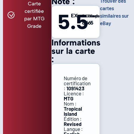
Note :
Trouver des
Carte
cartes
certifiée
5.5
EX-
similaires sur
Centrage
Coins
Bords
Surface
par MTG
8
6
6
5
eBay
Grade
Informations
sur la carte
:
Numéro de
certification
:
1091423
Licence :
MTG
Nom :
Tropical
Island
Édition :
Revised
Langue :