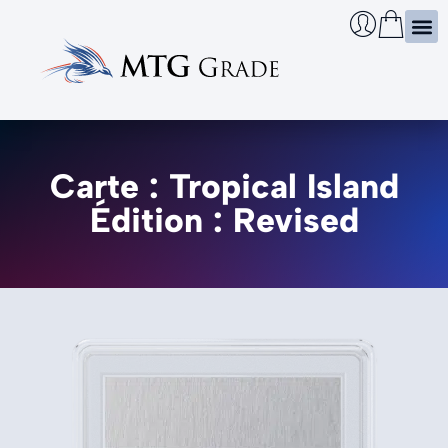
Certi
Boîtie
Infos
Cherch
Carte : Tropical Island
Édition : Revised