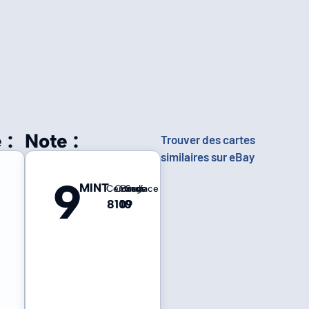
 :
Note :
Trouver des cartes
similaires sur eBay
9
MINT
Centrage
Coins
Bords
Surface
8
10
10
9