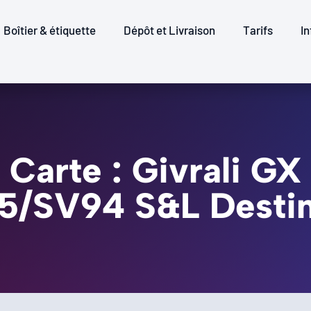
Boîtier & étiquette
Dépôt et Livraison
Tarifs
In
Carte : Givrali GX
55/SV94 S&L Desti