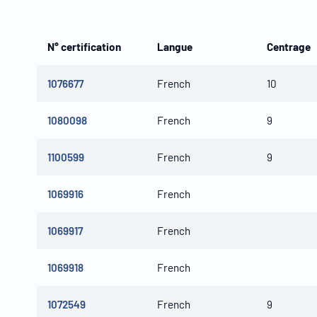
N° certification
Langue
Centrage
1076677
French
10
1080098
French
9
1100599
French
9
1069916
French
1069917
French
1069918
French
1072549
French
9