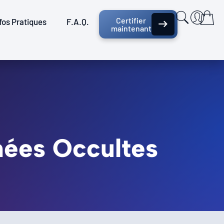
Certifier
fos Pratiques
F.A.Q.
maintenant
nées Occultes