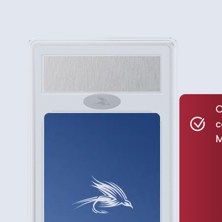
C
c
M