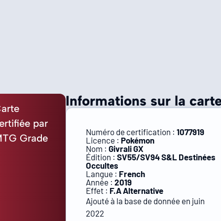
Informations sur la carte
arte
ertifiée par
Numéro de certification :
1077919
TG Grade
Licence :
Pokémon
Nom :
Givrali GX
Édition :
SV55/SV94 S&L Destinées
Occultes
Langue :
French
Année :
2019
Effet :
F.A Alternative
Ajouté à la base de donnée en juin
2022