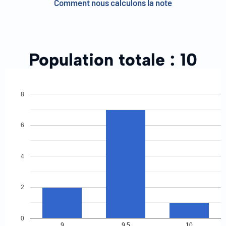
Comment nous calculons la note
Population totale :
10
8
6
4
2
0
9
9.5
10