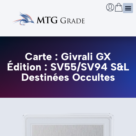
Certi
Boîtie
Infos
Cherch
Carte : Givrali GX
Édition : SV55/SV94 S&L
Destinées Occultes