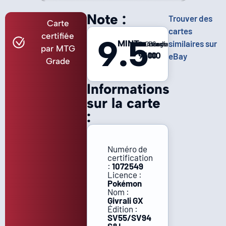
Note :
Trouver des
Carte
cartes
certifiée
9.5
MINT
similaires sur
Centrage
Coins
Bords
Surface
par MTG
9
10
10
10
eBay
Grade
Informations
sur la carte
:
Numéro de
certification
:
1072549
Licence :
Pokémon
Nom :
Givrali GX
Édition :
SV55/SV94