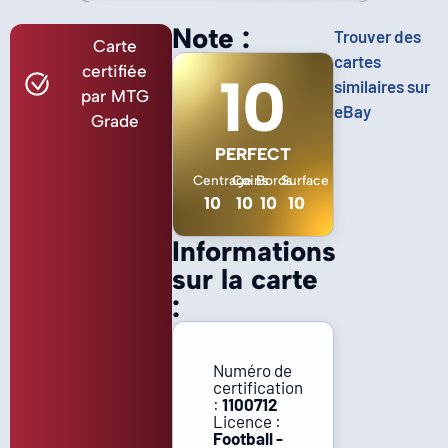
Note :
Trouver des
Carte
cartes
certifiée
10
similaires sur
par MTG
eBay
Grade
PERFECT
Centrage
Coins
Bords
Surface
10
10
10
10
Informations
sur la carte
:
Numéro de
certification
:
1100712
Licence :
Football -