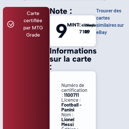
Note :
Trouver des
Carte
cartes
certifiée
9
MINT
similaires sur
Centrage
Coins
Bords
Surface
par MTG
7
10
10
9
eBay
Grade
Informations
sur la carte
:
Numéro de
certification
:
1100711
Licence :
Football -
Panini
Nom :
Lionel
Messi