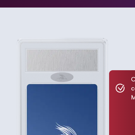
C
c
M