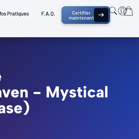
Certifier
fos Pratiques
F.A.Q.
maintenant
e
aven - Mystical
ase)