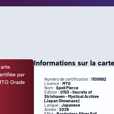
Informations sur la carte
arte
ertifiée par
Numéro de certification :
1100692
TG Grade
Licence :
MTG
Nom :
Spell Pierce
Édition :
0153 - Secrets of
Strixhaven - Mystical Archive
(Japan Showcase)
Langue :
Japanese
Année :
2026
Effet :
Borderless Silver Foil