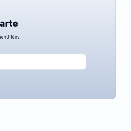
carte
entifiées