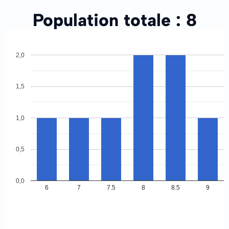
Population totale :
8
2,0
1,5
1,0
0,5
0,0
6
7
7.5
8
8.5
9