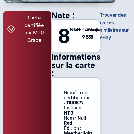
Note :
Trouver des
Carte
cartes
certifiée
8
NM+
similaires sur
Centrage
Coins
Bords
Surface
par MTG
9
8
8
8
eBay
Grade
Informations
sur la carte
:
Numéro de
certification
:
1100677
Licence :
MTG
Nom :
Null
Rod
Édition :
Weatherlight