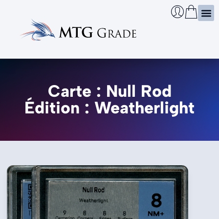
Certi
Boîtie
Infos
Cherch
Carte : Null Rod
Édition : Weatherlight