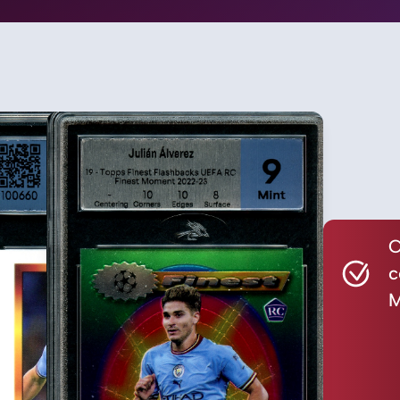
C
c
M