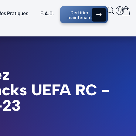
Certifier
fos Pratiques
F.A.Q.
maintenant
ez
backs UEFA RC -
-23