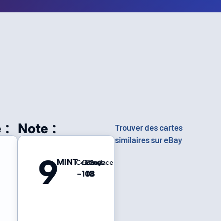
 :
Note :
Trouver des cartes
similaires sur eBay
9
MINT
Centrage
Coins
Bords
Surface
-
10
10
8