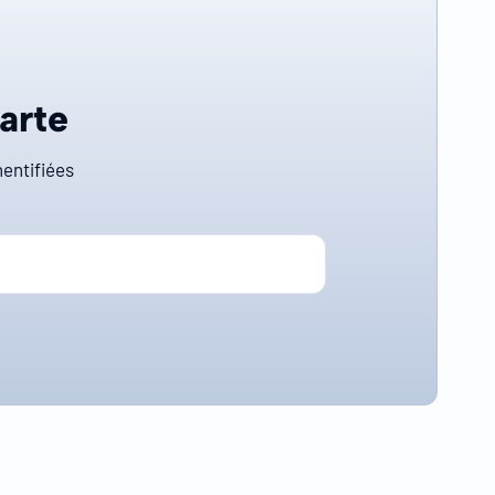
carte
entifiées