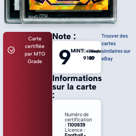
Note :
Trouver des
Carte
cartes
certifiée
9
MINT
similaires sur
Centrage
Coins
Bords
Surface
par MTG
9
10
10
9
eBay
Grade
Informations
sur la carte
:
Numéro de
certification
:
1100639
Licence :
Football -