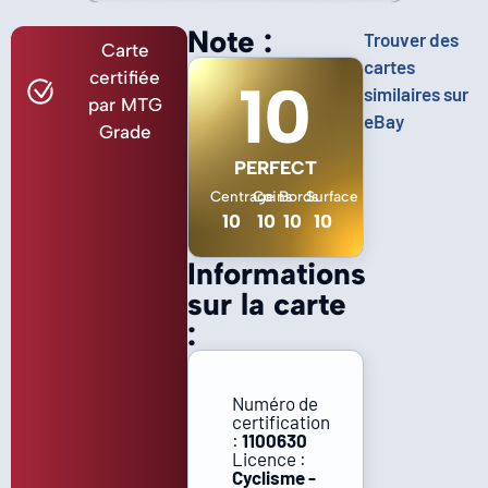
Note :
Trouver des
Carte
cartes
certifiée
10
similaires sur
par MTG
eBay
Grade
PERFECT
Centrage
Coins
Bords
Surface
10
10
10
10
Informations
sur la carte
:
Numéro de
certification
:
1100630
Licence :
Cyclisme -