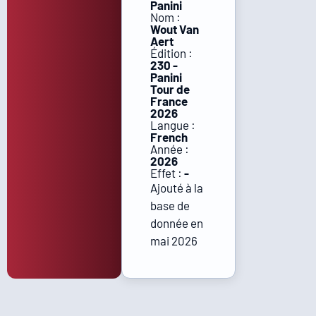
Panini
Nom :
Wout Van
Aert
Édition :
230 -
Panini
Tour de
France
2026
Langue :
French
Année :
2026
Effet :
-
Ajouté à la
base de
donnée en
mai 2026