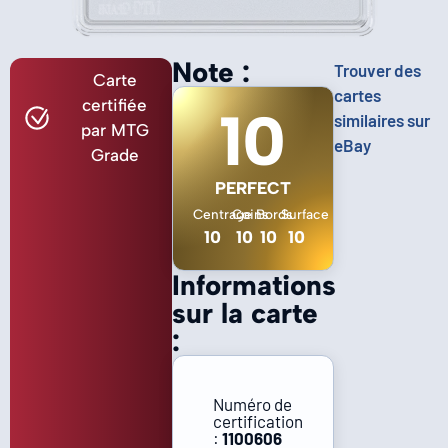
Note :
Trouver des
Carte
cartes
certifiée
10
similaires sur
par MTG
eBay
Grade
PERFECT
Centrage
Coins
Bords
Surface
10
10
10
10
Informations
sur la carte
:
Numéro de
certification
:
1100606