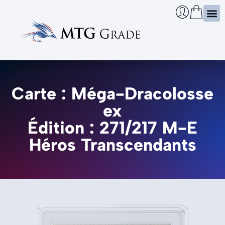
Certi
Boîtie
Infos
Cherch
Carte : Méga-Dracolosse
ex
Édition : 271/217 M-E
Héros Transcendants