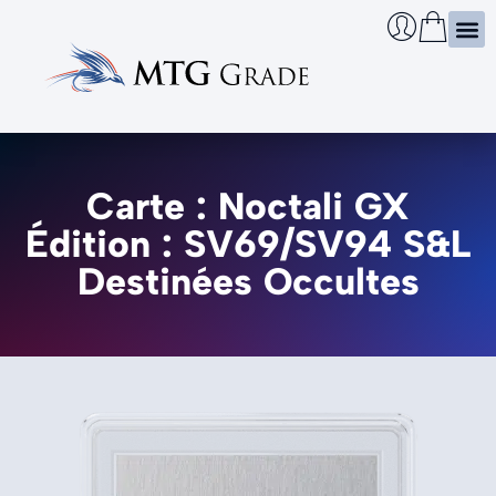
Certi
Boîtie
Infos
Cherch
Carte : Noctali GX
Édition : SV69/SV94 S&L
Destinées Occultes