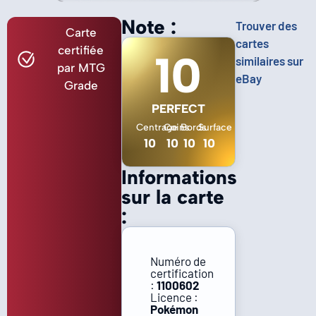
Note :
Trouver des
Carte
cartes
certifiée
10
similaires sur
par MTG
eBay
Grade
PERFECT
Centrage
Coins
Bords
Surface
10
10
10
10
Informations
sur la carte
:
Numéro de
certification
:
1100602
Licence :
Pokémon