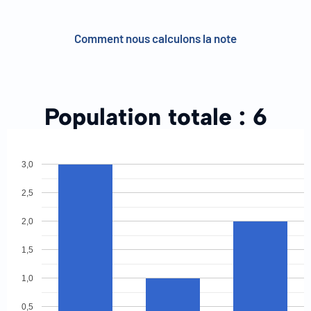
Comment nous calculons la note
Population totale :
6
3,0
2,5
2,0
1,5
1,0
0,5