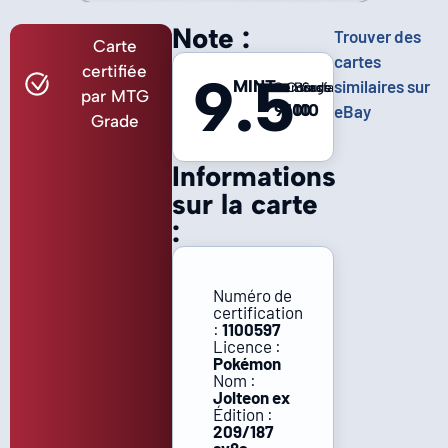
Note :
Trouver des
Carte
cartes
certifiée
9.5
MINT
similaires sur
Centrage
Coins
Bords
Surface
par MTG
9
10
10
10
eBay
Grade
Informations
sur la carte
:
Numéro de
certification
:
1100597
Licence :
Pokémon
Nom :
Jolteon ex
Édition :
209/187