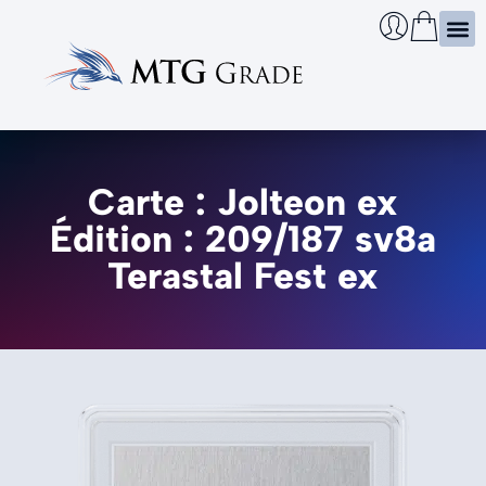
Certi
Boîtie
Infos
Cherch
Carte : Jolteon ex
Édition : 209/187 sv8a
Terastal Fest ex