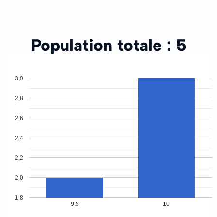
Population totale :
5
3,0
2,8
2,6
2,4
2,2
2,0
1,8
9.5
10