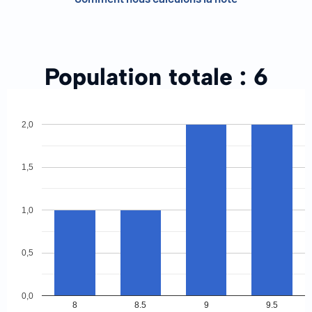
Population totale :
6
2,0
1,5
1,0
0,5
0,0
8
8.5
9
9.5