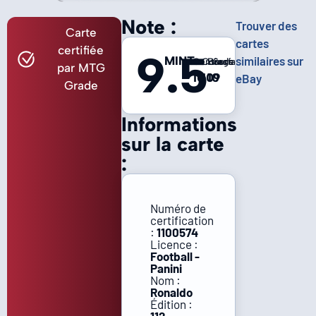
Note :
Trouver des
Carte
cartes
certifiée
9.5
MINT
similaires sur
Centrage
Coins
Bords
Surface
par MTG
10
10
10
9
eBay
Grade
Informations
sur la carte
:
Numéro de
certification
:
1100574
Licence :
Football -
Panini
Nom :
Ronaldo
Édition :