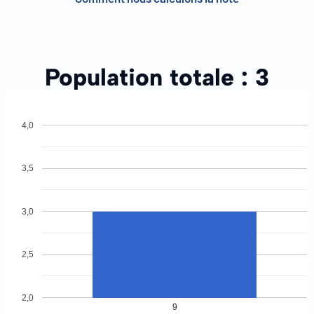
Population totale :
3
4,0
3,5
3,0
2,5
2,0
9