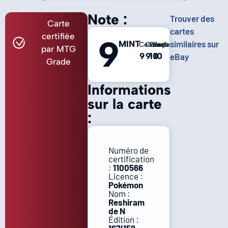
Note :
Trouver des
Carte
cartes
certifiée
9
MINT
similaires sur
Centrage
Coins
Bords
Surface
par MTG
9
9
10
10
eBay
Grade
Informations
sur la carte
:
Numéro de
certification
:
1100566
Licence :
Pokémon
Nom :
Reshiram
de N
Édition :