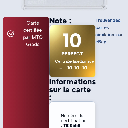
Note :
Trouver des
Carte
cartes
certifiée
10
similaires sur
par MTG
eBay
Grade
PERFECT
Centrage
Coins
Bords
Surface
-
10
10
10
Informations
sur la carte
:
Numéro de
certification
:
1100556