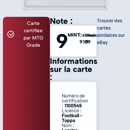
Note :
Trouver des
Carte
cartes
certifiée
9
MINT
similaires sur
Centrage
Coins
Bords
Surface
par MTG
9
10
9
9
eBay
Grade
Informations
sur la carte
:
Numéro de
certification
:
1100545
Licence :
Football -
Topps
Nom :