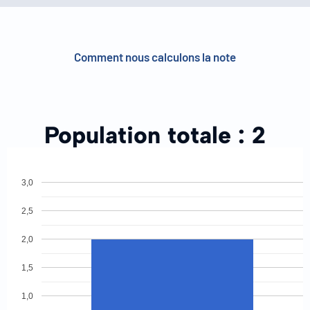
Comment nous calculons la note
Population totale :
2
3,0
2,5
2,0
1,5
1,0