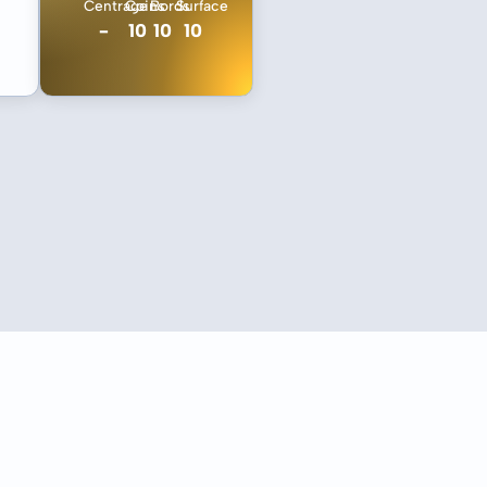
Centrage
Coins
Bords
Surface
-
10
10
10