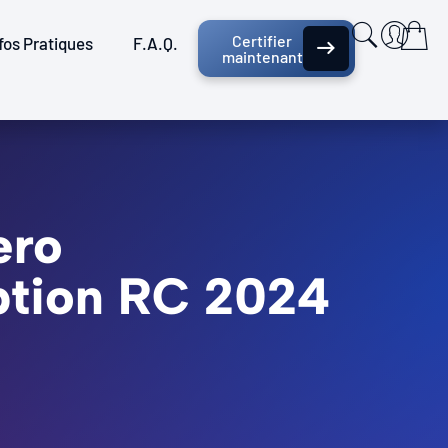
Certifier
fos Pratiques
F.A.Q.
maintenant
ero
ption RC 2024