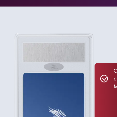
C
c
M