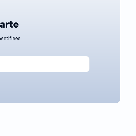
carte
entifiées