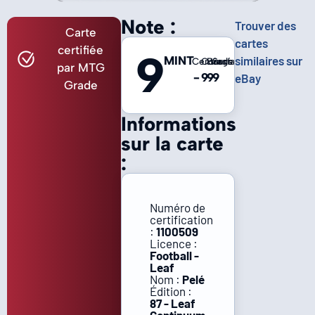
Note :
Trouver des
Carte
cartes
certifiée
9
MINT
similaires sur
Centrage
Coins
Bords
Surface
par MTG
-
9
9
9
eBay
Grade
Informations
sur la carte
:
Numéro de
certification
:
1100509
Licence :
Football -
Leaf
Nom :
Pelé
Édition :
87 - Leaf