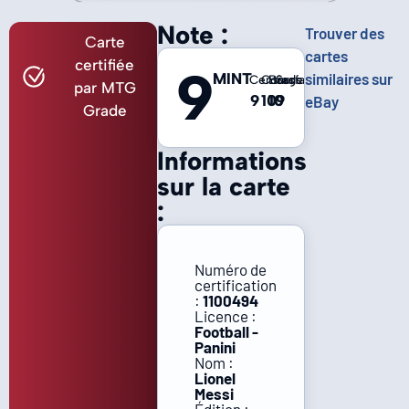
Note :
Trouver des
Carte
cartes
certifiée
9
MINT
similaires sur
Centrage
Coins
Bords
Surface
par MTG
9
10
10
9
eBay
Grade
Informations
sur la carte
:
Numéro de
certification
:
1100494
Licence :
Football -
Panini
Nom :
Lionel
Messi