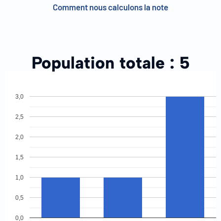
Comment nous calculons la note
Population totale :
5
3,0
2,5
2,0
1,5
1,0
0,5
0,0