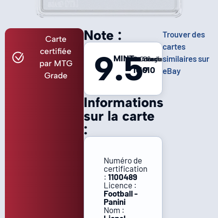
Note :
Trouver des
Carte
cartes
certifiée
9.5
MINT
similaires sur
Centrage
Coins
Bords
Surface
par MTG
10
10
9
10
eBay
Grade
Informations
sur la carte
:
Numéro de
certification
:
1100489
Licence :
Football -
Panini
Nom :