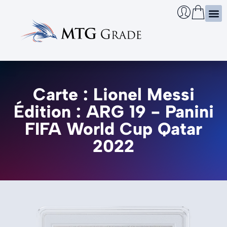
Certi
Boîtie
Infos
Cherch
Carte : Lionel Messi
Édition : ARG 19 - Panini
FIFA World Cup Qatar
2022