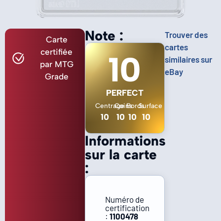
Note :
Trouver des
Carte
cartes
certifiée
10
similaires sur
par MTG
eBay
Grade
PERFECT
Centrage
Coins
Bords
Surface
10
10
10
10
Informations
sur la carte
:
Numéro de
certification
:
1100478