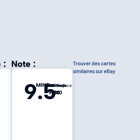
 :
Note :
Trouver des cartes
similaires sur eBay
9.5
MINT
Centrage
Coins
Bords
Surface
9
10
10
10