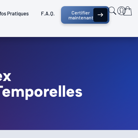
Certifier
fos Pratiques
F.A.Q.
maintenant
ex
Temporelles