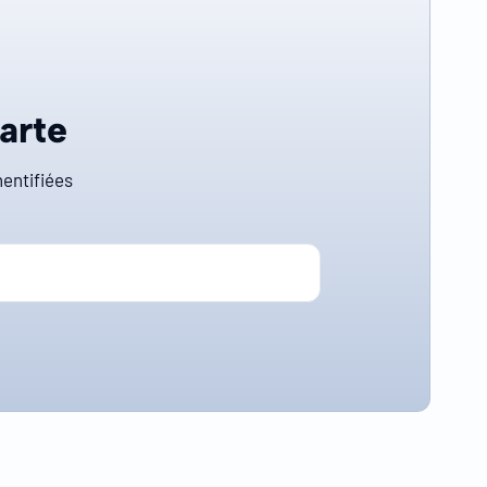
carte
entifiées