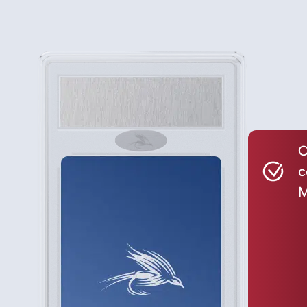
C
c
M