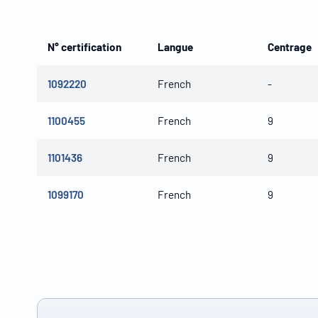
N° certification
Langue
Centrage
1092220
French
-
1100455
French
9
1101436
French
9
1099170
French
9