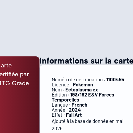
Informations sur la carte
arte
ertifiée par
Numéro de certification :
1100455
TG Grade
Licence :
Pokémon
Nom :
Ectoplasma ex
Édition :
193/162 E&V Forces
Temporelles
Langue :
French
Année :
2024
Effet :
Full Art
Ajouté à la base de donnée en mai
2026