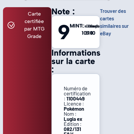
Note :
Trouver des
Carte
cartes
certifiée
9
MINT
similaires sur
Centrage
Coins
Bords
Surface
par MTG
10
8
10
10
eBay
Grade
Informations
sur la carte
:
Numéro de
certification
:
1100449
Licence :
Pokémon
Nom :
Lugia ex
Édition :
082/131