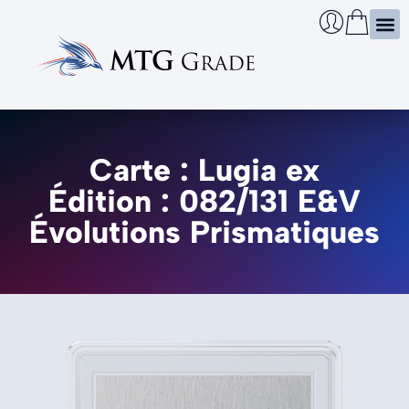
Certi
Boîtie
Infos
Cherch
Carte : Lugia ex
Édition : 082/131 E&V
Évolutions Prismatiques