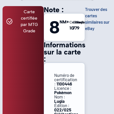
Note :
Trouver des
Carte
cartes
certifiée
8
NM+
similaires sur
Centrage
Coins
Bords
Surface
par MTG
10
7
7
9
eBay
Grade
Informations
sur la carte
:
Numéro de
certification
:
1100446
Licence :
Pokémon
Nom :
Lugia
Édition :
022/025