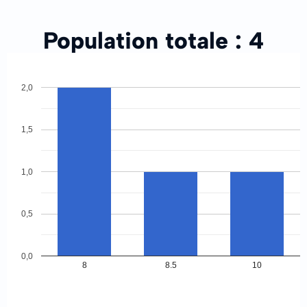
Population totale :
4
2,0
1,5
1,0
0,5
0,0
8
8.5
10