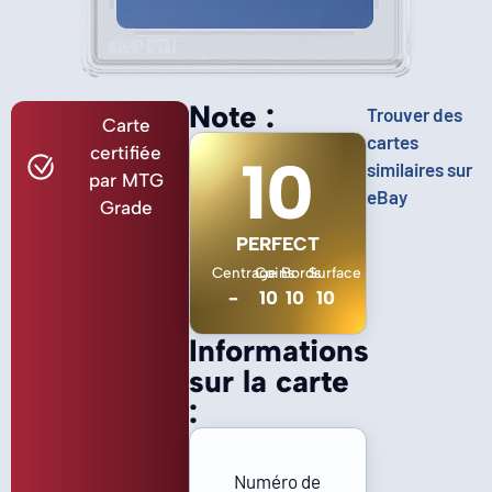
Note :
Trouver des
Carte
cartes
certifiée
10
similaires sur
par MTG
eBay
Grade
PERFECT
Centrage
Coins
Bords
Surface
-
10
10
10
Informations
sur la carte
:
Numéro de