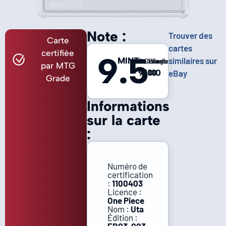
Note :
Trouver des
Carte
cartes
certifiée
9.5
MINT
similaires sur
Centrage
Coins
Bords
Surface
par MTG
9
10
10
10
eBay
Grade
Informations
sur la carte
:
Numéro de
certification
:
1100403
Licence :
One Piece
Nom :
Uta
Édition :