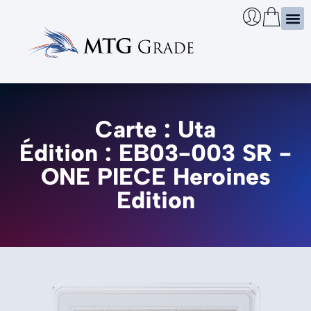
Certi
Boîtie
Infos
Cherch
Carte : Uta
Édition : EB03-003 SR -
ONE PIECE Heroines
Edition