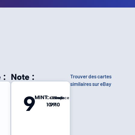
 :
Note :
Trouver des cartes
similaires sur eBay
9
MINT
Centrage
Coins
Bords
Surface
10
9
9
10