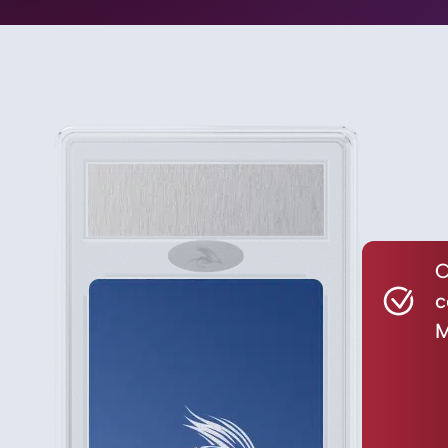
C
c
M