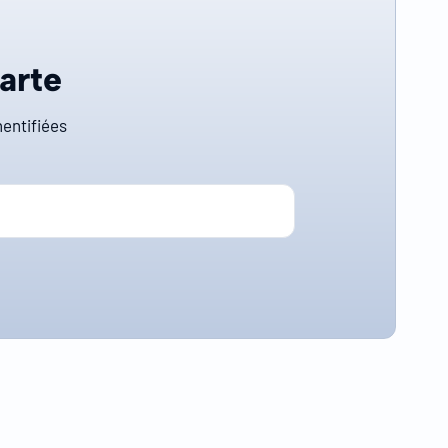
carte
entifiées