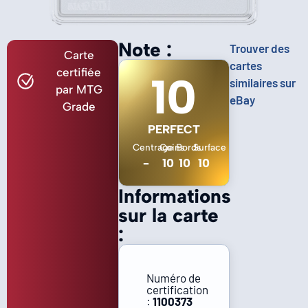
Note :
Trouver des
Carte
cartes
certifiée
10
similaires sur
par MTG
eBay
Grade
PERFECT
Centrage
Coins
Bords
Surface
-
10
10
10
Informations
sur la carte
:
Numéro de
certification
:
1100373