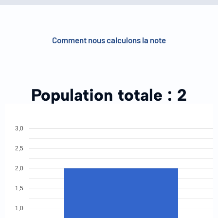
Comment nous calculons la note
Population totale :
2
3,0
2,5
2,0
1,5
1,0