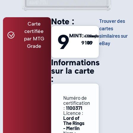
Note :
Trouver des
Carte
cartes
certifiée
9
MINT
similaires sur
Centrage
Coins
Bords
Surface
par MTG
9
10
10
9
eBay
Grade
Informations
sur la carte
:
Numéro de
certification
:
1100371
Licence :
Lord of
The Rings
- Merlin