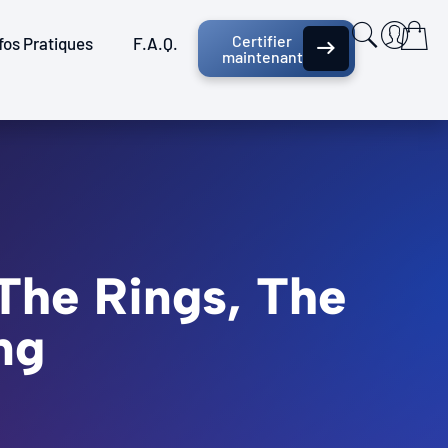
Certifier
fos Pratiques
F.A.Q.
maintenant
 The Rings, The
ng