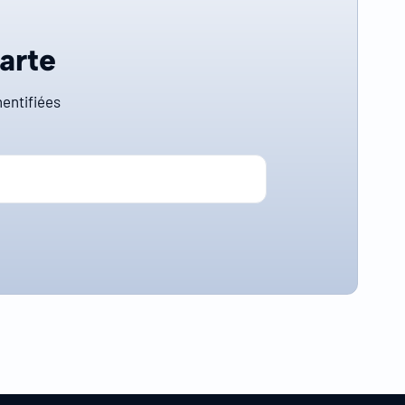
carte
entifiées