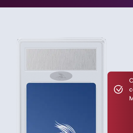
C
c
M