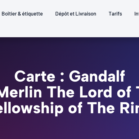
Boîtier & étiquette
Dépôt et Livraison
Tarifs
In
Carte : Gandalf
- Merlin The Lord of
ellowship of The Ri