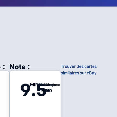
 :
Note :
Trouver des cartes
similaires sur eBay
9.5
MINT
Centrage
Coins
Bords
Surface
9
10
10
10