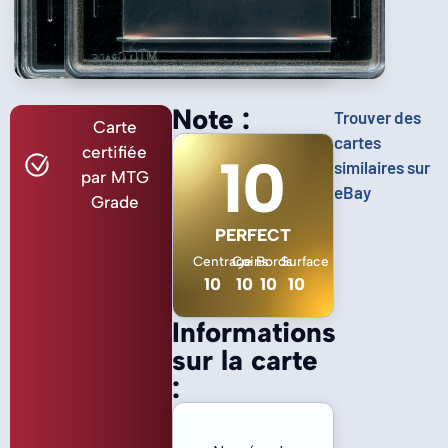
Note :
Trouver des
Carte
cartes
certifiée
10
similaires sur
par MTG
eBay
Grade
PERFECT
Centrage
Coins
Bords
Surface
10
10
10
10
Informations
sur la carte
: