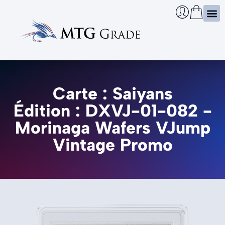
Certi
Boîtie
Infos
Cherch
Carte : Saiyans
Édition : DXVJ-01-082 -
Morinaga Wafers VJump
Vintage Promo