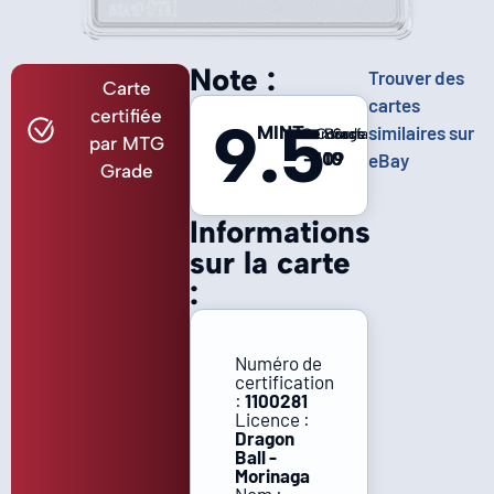
Note :
Trouver des
Carte
cartes
certifiée
9.5
MINT
similaires sur
Centrage
Coins
Bords
Surface
par MTG
-
10
10
9
eBay
Grade
Informations
sur la carte
:
Numéro de
certification
:
1100281
Licence :
Dragon
Ball -
Morinaga