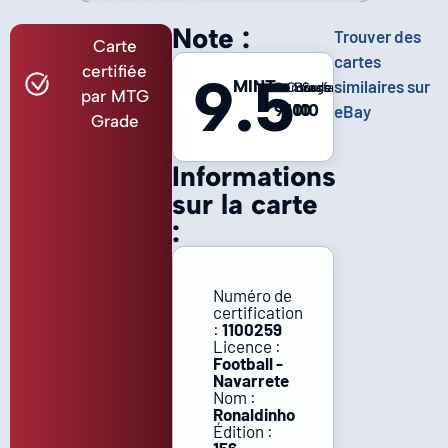
Note :
Trouver des
Carte
cartes
certifiée
9.5
MINT
similaires sur
Centrage
Coins
Bords
Surface
par MTG
9
10
10
10
eBay
Grade
Informations
sur la carte
:
Numéro de
certification
:
1100259
Licence :
Football -
Navarrete
Nom :
Ronaldinho
Édition :