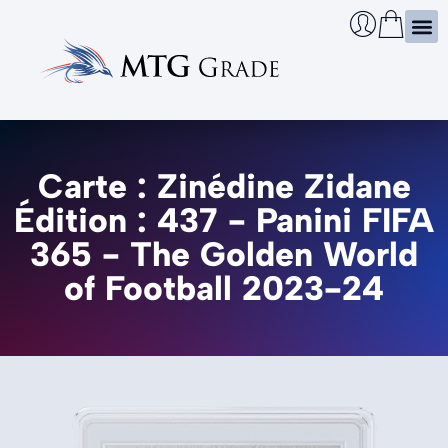
Certi
Boîtie
Infos
Cherch
Carte : Zinédine Zidane
Édition : 437 - Panini FIFA
365 - The Golden World
of Football 2023-24