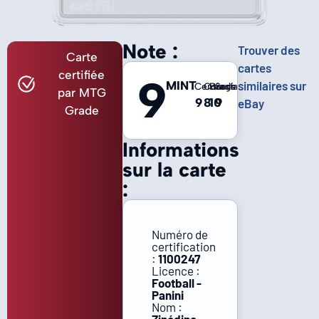
Note :
Trouver des
Carte
cartes
certifiée
9
MINT
similaires sur
Centrage
Coins
Bords
Surface
par MTG
9
8
10
9
eBay
Grade
Informations
sur la carte
:
Numéro de
certification
:
1100247
Licence :
Football -
Panini
Nom :