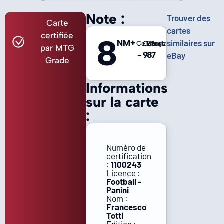
Note :
Trouver des
Carte
cartes
certifiée
8
NM+
similaires sur
Centrage
Coins
Bords
Surface
par MTG
-
9
8
7
eBay
Grade
Informations
sur la carte
:
Numéro de
certification
:
1100243
Licence :
Football -
Panini
Nom :
Francesco
Totti