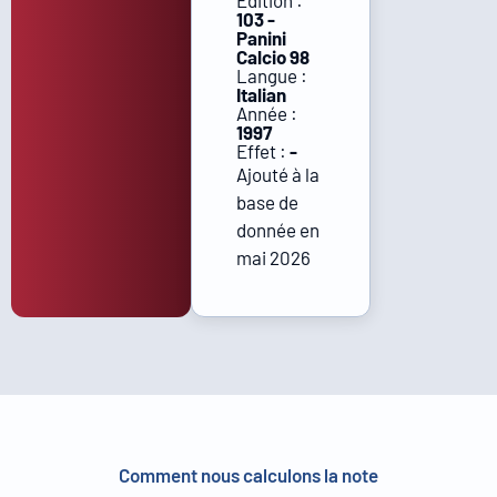
Édition :
103 -
Panini
Calcio 98
Langue :
Italian
Année :
1997
Effet :
-
Ajouté à la
base de
donnée en
mai 2026
Comment nous calculons la note