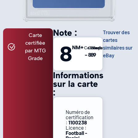
Note :
Trouver des
Carte
cartes
certifiée
8
NM+
similaires sur
Centrage
Coins
Bords
Surface
par MTG
-
8
8
9
eBay
Grade
Informations
sur la carte
:
Numéro de
certification
:
1100238
Licence :
Football -