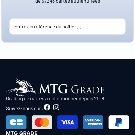
de
37243
cartes authentifiées
Grading de cartes à collectionner depuis 2018
Suivez-nous sur :
MTG GRADE