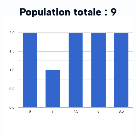
Population totale :
9
2,0
1,5
1,0
0,5
0,0
6
7
7.5
8
8.5