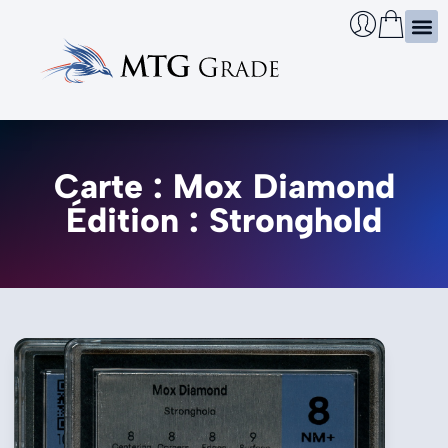
Certi
Boîtie
Infos
Cherch
Carte : Mox Diamond
Édition : Stronghold