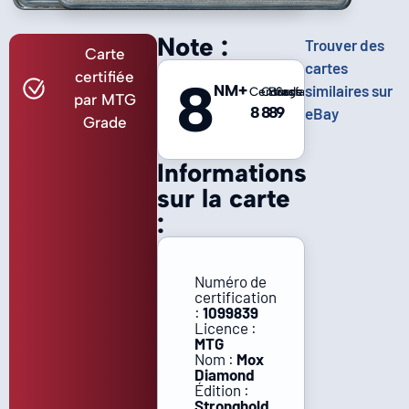
Note :
Trouver des
Carte
cartes
certifiée
8
NM+
similaires sur
Centrage
Coins
Bords
Surface
par MTG
8
8
8
9
eBay
Grade
Informations
sur la carte
:
Numéro de
certification
:
1099839
Licence :
MTG
Nom :
Mox
Diamond
Édition :
Stronghold