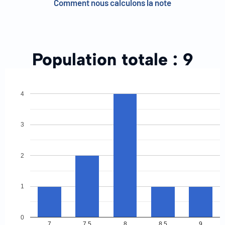
Comment nous calculons la note
Population totale :
9
4
3
2
1
0
7
7.5
8
8.5
9