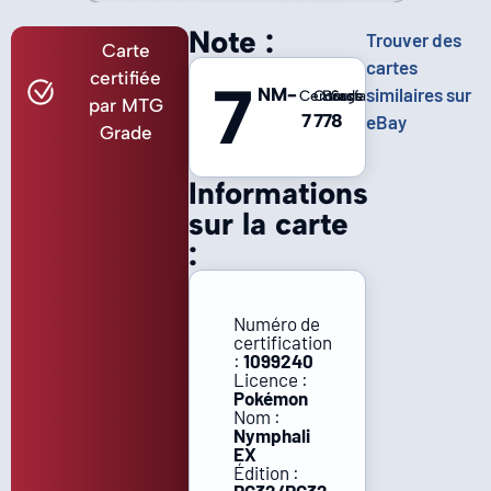
Note :
Trouver des
Carte
cartes
certifiée
7
NM-
similaires sur
Centrage
Coins
Bords
Surface
par MTG
7
7
7
8
eBay
Grade
Informations
sur la carte
:
Numéro de
certification
:
1099240
Licence :
Pokémon
Nom :
Nymphali
EX
Édition :