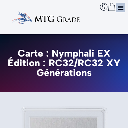
Certi
Boîtie
Infos
Cherch
Carte : Nymphali EX
Édition : RC32/RC32 XY
Générations