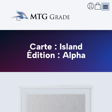
Certi
Boîtie
Infos
Cherch
Carte : Island
Édition : Alpha