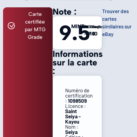
Note :
Trouver des
Carte
cartes
certifiée
9.5
MINT
similaires sur
Centrage
Coins
Bords
Surface
par MTG
-
9
10
10
eBay
Grade
Informations
sur la carte
:
Numéro de
certification
:
1098509
Licence :
Saint
Seiya -
Kayou
Nom :
Seiya