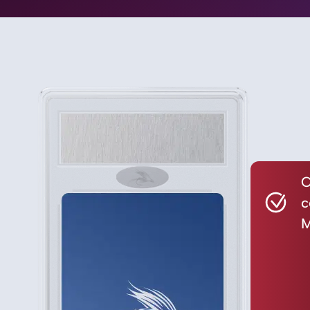
C
c
M