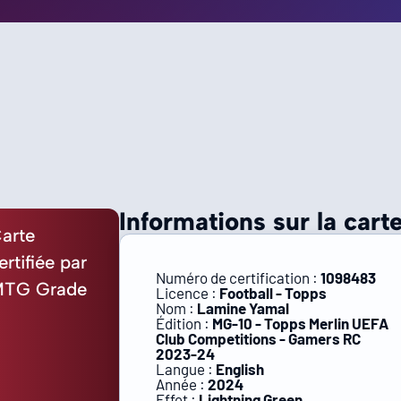
Informations sur la carte
arte
ertifiée par
Numéro de certification :
1098483
TG Grade
Licence :
Football - Topps
Nom :
Lamine Yamal
Édition :
MG-10 - Topps Merlin UEFA
Club Competitions - Gamers RC
2023-24
Langue :
English
Année :
2024
Effet :
Lightning Green