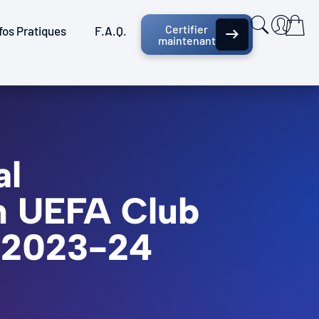
Certifier
fos Pratiques
F.A.Q.
maintenant
al
in UEFA Club
 2023-24