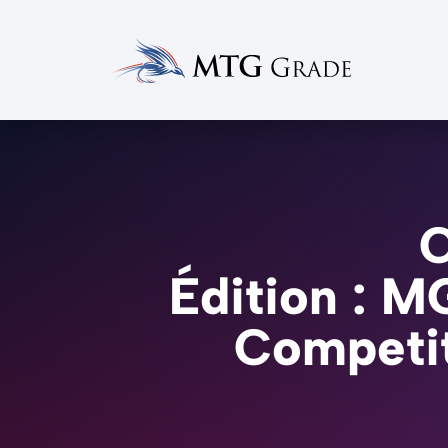
C
Édition : M
Competi