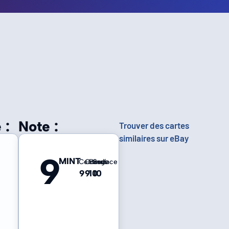
 :
Note :
Trouver des cartes
similaires sur eBay
9
MINT
Centrage
Coins
Bords
Surface
9
9
10
10