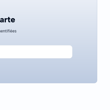
carte
entifiées