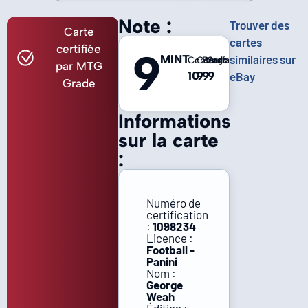
Note :
Trouver des
Carte
cartes
certifiée
9
MINT
similaires sur
Centrage
Coins
Bords
Surface
par MTG
10
9
9
9
eBay
Grade
Informations
sur la carte
:
Numéro de
certification
:
1098234
Licence :
Football -
Panini
Nom :
George
Weah